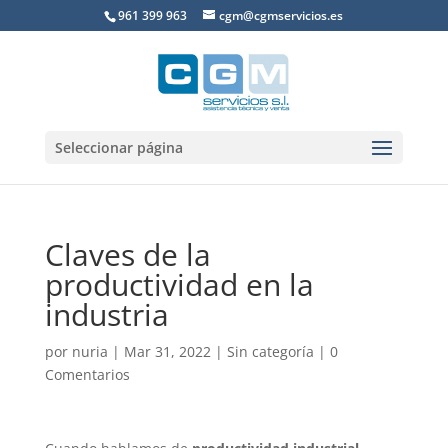
961 399 963
cgm@cgmservicios.es
Seleccionar página
Claves de la
productividad en la
industria
por
nuria
|
Mar 31, 2022
|
Sin categoría
|
0
Comentarios