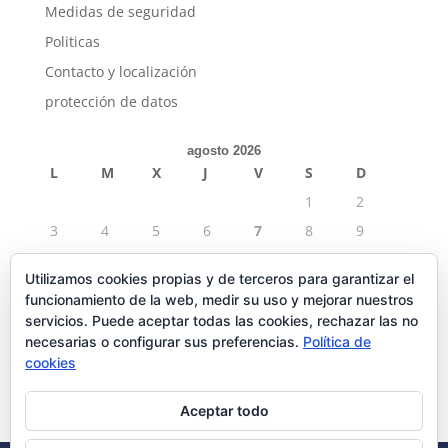
Medidas de seguridad
Politicas
Contacto y localización
protección de datos
agosto 2026
L
M
X
J
V
S
D
1
2
3
4
5
6
7
8
9
10
11
12
13
14
15
16
Utilizamos cookies propias y de terceros para garantizar el
17
18
19
20
21
22
23
funcionamiento de la web, medir su uso y mejorar nuestros
24
25
26
27
28
29
30
servicios. Puede aceptar todas las cookies, rechazar las no
necesarias o configurar sus preferencias.
Política de
31
cookies
« Sep
Aceptar todo