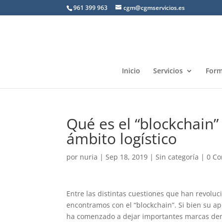
961 399 963
cgm@cgmservicios.es
Inicio
Servicios
Form
Qué es el “blockchain”
ámbito logístico
por
nuria
|
Sep 18, 2019
|
Sin categoría
|
0 Co
Entre las distintas cuestiones que han revoluc
encontramos con el “blockchain”. Si bien su ap
ha comenzado a dejar importantes marcas dent