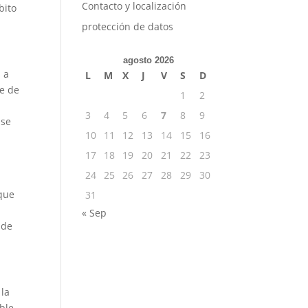
Contacto y localización
bito
protección de datos
agosto 2026
 a
L
M
X
J
V
S
D
se de
1
2
3
4
5
6
7
8
9
 se
10
11
12
13
14
15
16
17
18
19
20
21
22
23
24
25
26
27
28
29
30
 que
31
« Sep
 de
 la
ible