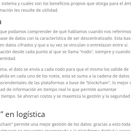
e sistema y cuales son los beneficios propios que otorga para el ám
mación les resulte de utilidad.
a
ra que podamos comprender de qué hablamos cuando nos referimos
ase de datos con la característica de ser descentralizado. Esta ba
 datos cifrados y que a su vez se vinculan o entrelazan entre sí.
ación desde cada punto al que se llama “nodo”, siempre y cuando
dentidad.
ena, el dato se envía a cada nodo para que el mismo los valide de
alida en cada uno de los notos, esta se suma a la cadena de datos
rascendentales de las plataformas a base de “blockchain”, lo mejor
dad de información en tiempo real lo que permite aumentar
e tiempo. Se ahorran costos y se maximiza la gestión y la seguridad
” en logística
ain” permite una mejor gestión de los datos: gracias a esto toda
 almacen se encuentra incorporada a la plataforma digitial y acces