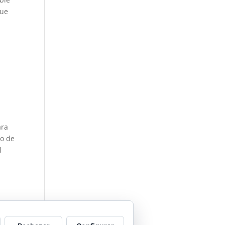
que
ara
to de
l