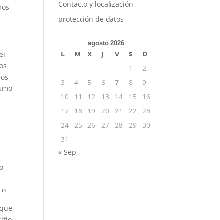
Contacto y localización
mos
protección de datos
agosto 2026
L
M
X
J
V
S
D
el
los
1
2
sos
3
4
5
6
7
8
9
ismo
10
11
12
13
14
15
16
17
18
19
20
21
22
23
24
25
26
27
28
29
30
31
« Sep
do
co.
 que
itio,