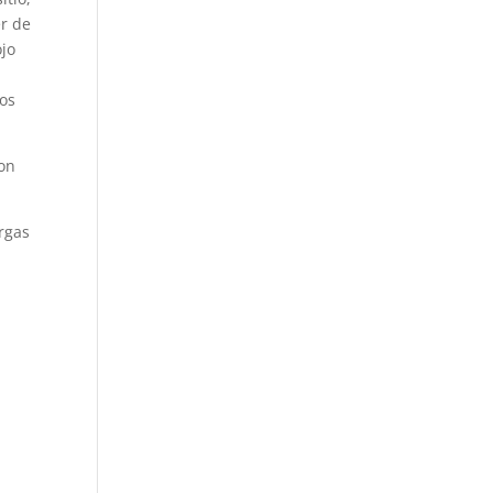
er de
ojo
los
con
rgas