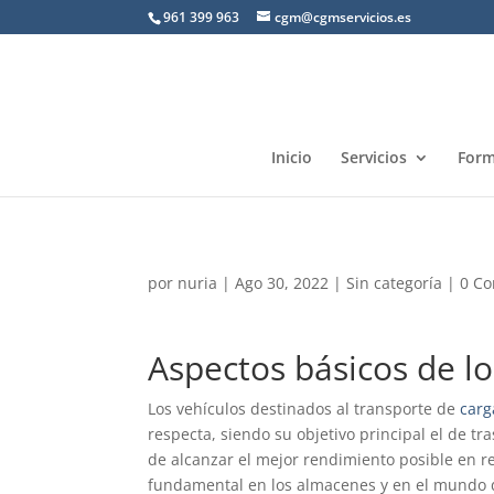
961 399 963
cgm@cgmservicios.es
Inicio
Servicios
Form
por
nuria
|
Ago 30, 2022
|
Sin categoría
|
0 Co
Aspectos básicos de l
Los vehículos destinados al transporte de
carg
respecta, siendo su objetivo principal el de tr
de alcanzar el mejor rendimiento posible en rel
fundamental en los almacenes y en el mundo de