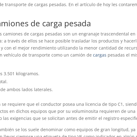
de transporte de cargas pesadas. En el artículo de hoy les contare
camiones de carga pesada
s camiones de cargas pesadas son un engranaje trascendental en 
: a través de ellos se hace posible trasladar los productos y hacer
e y con el mejor rendimiento utilizando la menor cantidad de recur
un vehículo de transporte como un camión de
cargas
pesadas el m
s 3.501 kilogramos.
tal.
de ambos lados laterales.
 se requiere que el conductor posea una licencia de tipo C1, sien
ductos en dichos equipos que por su voluminosita requieren de una
as exigencias que se solicitan antes de emitir el registro especifi
también se los suele denominar como equipos de gran longitud, ya
 llevar siempre una etiqueta de tipo V6 como indicador en algún s