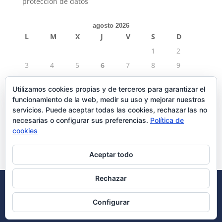
protección de datos
agosto 2026
L
M
X
J
V
S
D
1
2
3
4
5
6
7
8
9
10
11
12
13
14
15
16
Utilizamos cookies propias y de terceros para garantizar el
17
18
19
20
21
22
23
funcionamiento de la web, medir su uso y mejorar nuestros
24
25
26
27
28
29
30
servicios. Puede aceptar todas las cookies, rechazar las no
necesarias o configurar sus preferencias.
Política de
31
cookies
« Sep
Aceptar todo
Rechazar
Desarrollado por Agora
posicionamiento web seo
Configurar
AVISO LEGAL