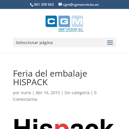
961 399 963
cgm@cgmservicios.es
Seleccionar página
Feria del embalaje
HISPACK
por
nuria
|
Abr 16, 2015
|
Sin categoría
|
0
Comentarios