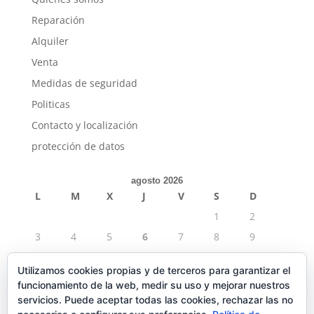
Reparación
Alquiler
Venta
Medidas de seguridad
Politicas
Contacto y localización
protección de datos
agosto 2026
L
M
X
J
V
S
D
1
2
3
4
5
6
7
8
9
10
11
12
13
14
15
16
Utilizamos cookies propias y de terceros para garantizar el
17
18
19
20
21
22
23
funcionamiento de la web, medir su uso y mejorar nuestros
24
25
26
27
28
29
30
servicios. Puede aceptar todas las cookies, rechazar las no